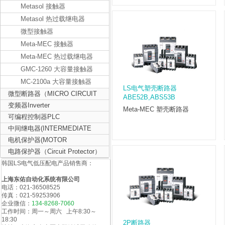
Metasol 接触器
Metasol 热过载继电器
微型接触器
Meta-MEC 接触器
Meta-MEC 热过载继电器
GMC-1260 大容量接触器
MC-2100a 大容量接触器
LS电气塑壳断路器
微型断路器（MICRO CIRCUIT
ABE52B,ABS53B
BREAKER）
变频器Inverter
Meta-MEC 塑壳断路器
可编程控制器PLC
中间继电器(INTERMEDIATE
RELAY)
电机保护器(MOTOR
PROTECTOR)
电路保护器（Circuit Protector）
韩国LS电气低压配电产品销售商：
上海东佑自动化系统有限公司
电话：021-36508525
传真：021-59253906
企业微信：
134-8268-7060
工作时间：周一～周六 上午8:30～
18:30
2P断路器