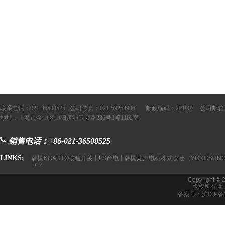
联系电话：021-36508525 公司传真：021-59253906 邮政编码：201907 公司邮箱：
地址：上海市金山区山阳镇浦卫公路236号1幢1102室
销售电话：+86-021-36508525
LINKS:
韩国KGAUTO按钮开关丨LS产电丨韩国龙声电机株式会社（YONGSUNG
开关
Copyright © 
版权所有 
备案号：沪ICP备1