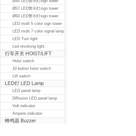
Warning Light
Ø45 LED警示灯sign tower
Ø57 LED警示灯sign tower
Ø60 LED警示灯sign tower
LED multi 5 color sign tower
LED multi 7 color signal lamp
LED Turn light
Led revolving light
行车开关 HOIST/LIFT
Hoist switch
10 button hoist switch
Lift switch
LED灯 LED Lamp
LED panel lamp
Diffusion LED panel lamp
Volt indicator
Ampere indicator
蜂鸣器 Buzzer
控制盒 Box
Plastic terminal box