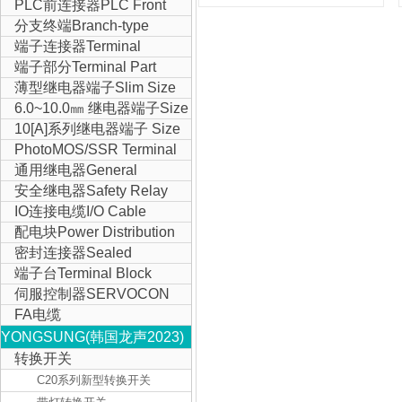
Block
PLC前连接器PLC Front
Connector
分支终端Branch-type
Terminal
端子连接器Terminal
Connector
端子部分Terminal Part
薄型继电器端子Slim Size
Relay Terminal
6.0~10.0㎜ 继电器端子Size
Relay Terminal
10[A]系列继电器端子 Size
Relay Terminal
PhotoMOS/SSR Terminal
通用继电器General
Purpose Relay
安全继电器Safety Relay
IO连接电缆I/O Cable
配电块Power Distribution
Block
密封连接器Sealed
Connector
端子台Terminal Block
伺服控制器SERVOCON
FA电缆
YONGSUNG(韩国龙声2023)
转换开关
C20系列新型转换开关