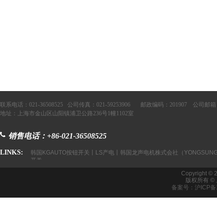
联系电话：021-36508525 公司传真：021-59253906 邮政编码：201907 公司邮箱：
地址：上海市金山区山阳镇浦卫公路236号1幢1102室
销售电话：+86-021-36508525
LINKS:
韩国KGAUTO按钮开关丨LS产电丨韩国龙声电机株式会社（YONGSUNG
开关
Copyright © 
版权所有 
备案号：沪ICP备1