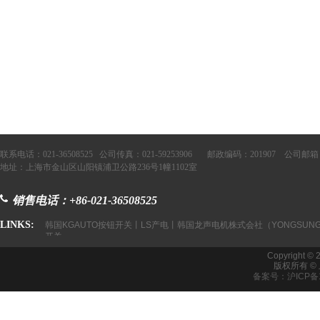
联系电话：021-36508525 公司传真：021-59253906 邮政编码：201907 公司邮箱：
地址：上海市金山区山阳镇浦卫公路236号1幢1102室
销售电话：+86-021-36508525
LINKS:
韩国KGAUTO按钮开关丨LS产电丨韩国龙声电机株式会社（YONGSUNG
开关
Copyright © 
版权所有 
备案号：沪ICP备1