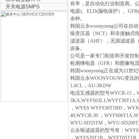
有率，是自动化行业制造商。公司
开关电源SMPS
电源)、ELD(漏电保护）、GF
余种。
韩国云永woonyoung公
噪变压器（NCT）和非接触式
滤波器（AHF），无源滤波器（
设备。
公司是一家专门制造和开发控制
检测继电器（GFR）和图像电
韩国woonyoung正在成为2
韩国云永WOONYOUNG变压的系列型
1.0CL，AU-3KDW
电流互感器的型号WYCR-15，WY22-
3KA,WYFS03L1,WYFT30T1A
，WYES WYFS30T1BD，WYMG
40,
WYCR-30 ，WYFS06T1A,W
WYU-SD55TM，WYU-SD200
云永噪滤波器的型号有：WYFS10T1
，WYFS20T1B，WYFT05T1B