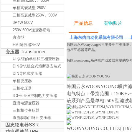
三相高端250V、500V
单相高衰减型 250V
三相高衰减型250V、500V
3P4W 500V
产品信息
实物照片
250V.500V逆变器后端
直流型
上海东佑自动化系统有限公司-----韩
EMI滤波器250V
韩国云永Woonyoung公司主要生产变
电压互感器等产品。
变压器 Transformer
UL认证的单相和三相变压器
韩国woonyoung系列噪声滤波器主要的型号有：W
DIN导轨组合式熔断器安装式
变压器
DIN导轨式变压器
单相变压器
韩国云永WOONYOUNG噪声
三相变压器
电气特点：带宽范围：150KHz~
3.3~6.6kV控制电力变压器
该系列产品是单相250V型滤
直流电源变压器
三相相位变压器
直流驱动用脉冲变压器
固态继电器SSR
WOONYOUNG CO.,LTD
功率调整器TPR