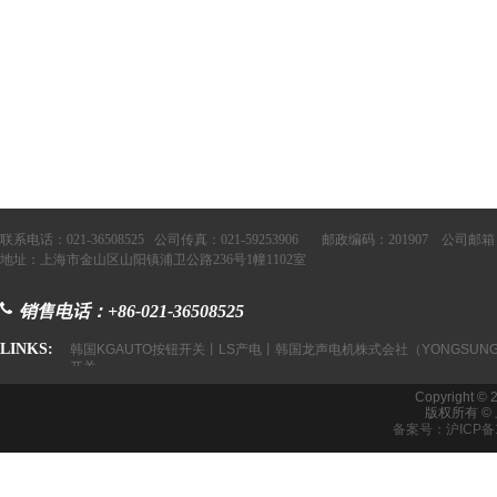
联系电话：021-36508525 公司传真：021-59253906 邮政编码：201907 公司邮箱：
地址：上海市金山区山阳镇浦卫公路236号1幢1102室
销售电话：+86-021-36508525
LINKS:
韩国KGAUTO按钮开关丨LS产电丨韩国龙声电机株式会社（YONGSUNG
开关
Copyright © 
版权所有 
备案号：沪ICP备1