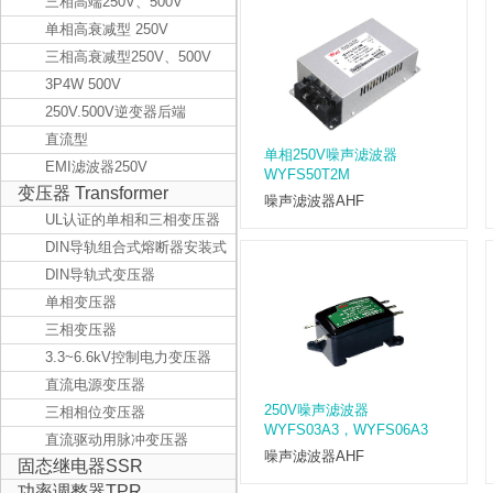
三相高端250V、500V
单相高衰减型 250V
三相高衰减型250V、500V
3P4W 500V
250V.500V逆变器后端
直流型
单相250V噪声滤波器
EMI滤波器250V
WYFS50T2M
变压器 Transformer
噪声滤波器AHF
UL认证的单相和三相变压器
DIN导轨组合式熔断器安装式
变压器
DIN导轨式变压器
单相变压器
三相变压器
3.3~6.6kV控制电力变压器
直流电源变压器
250V噪声滤波器
三相相位变压器
WYFS03A3，WYFS06A3
直流驱动用脉冲变压器
噪声滤波器AHF
固态继电器SSR
功率调整器TPR