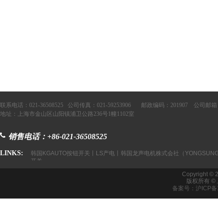
联系电话：021-36508525 公司传真：021-59253906 邮政编码：201907 公司邮箱：
地址：上海市金山区山阳镇浦卫公路236号1幢1102室
销售电话：+86-021-36508525
LINKS:
韩国KGAUTO按钮开关丨LS产电丨韩国龙声电机株式会社（YONGSUNG
开关
Copyright © 
版权所有 
备案号：沪ICP备1