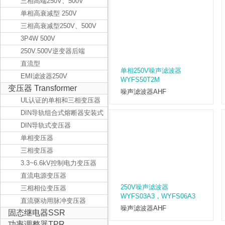
三相高端250V、500V
单相高衰减型 250V
三相高衰减型250V、500V
3P4W 500V
250V.500V逆变器后端
直流型
单相250V噪声滤波器
EMI滤波器250V
WYFS50T2M
变压器 Transformer
噪声滤波器AHF
UL认证的单相和三相变压器
DIN导轨组合式熔断器安装式
变压器
DIN导轨式变压器
单相变压器
三相变压器
3.3~6.6kV控制电力变压器
直流电源变压器
250V噪声滤波器
三相相位变压器
WYFS03A3，WYFS06A3
直流驱动用脉冲变压器
噪声滤波器AHF
固态继电器SSR
功率调整器TPR